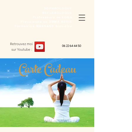
SOPHROLOGUE
RÉFLEXOLOGUE
Professeure de YOGA
Praticienne en AMMA ASSIS
Formatrice MASSAGE bien-être
Retrouvez moi
06 22 64 44 50
sur
Youtube :
Carte Cadeau