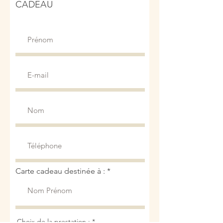
CADEAU
Carte cadeau destinée à :
O
Choix de la prestation :
*